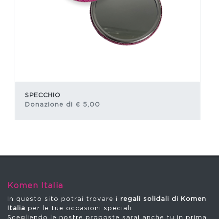
SPECCHIO
Donazione di
€
5,00
Komen Italia
In questo sito potrai trovare i
regali solidali di Komen
Italia
per le tue occasioni speciali.
Scegliendo le nostre proposte sarai anche tu in prima